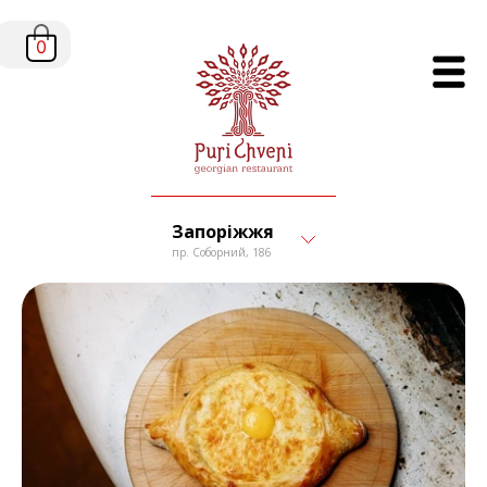
0
Запоріжжя
пр. Соборний, 186