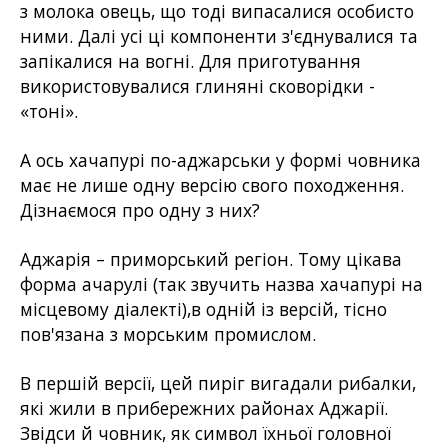
з молока овець, що тоді випасалися особисто
ними. Далі усі ці компоненти з'єднувалися та
запікалися на вогні. Для приготування
використовувалися глиняні сковорідки -
«тоні».
А ось хачапурі по-аджарськи у формі човника
має не лише одну версію свого походження.
Дізнаємося про одну з них?
Аджарія – приморський регіон. Тому цікава
форма ачарулі (так звучить назва хачапурі на
місцевому діалекті),в одній із версій, тісно
пов'язана з морським промислом.
В першій версії, цей пиріг вигадали рибалки,
які жили в прибережних районах Аджарії.
Звідси й човник, як символ їхньої головної