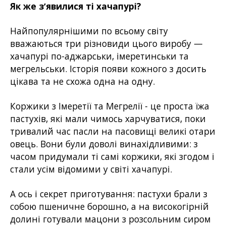
Як же зʼявилися ті хачапурі?
Найпопулярнішими по всьому світу
вважаються три різновиди цього виробу —
хачапурі по-аджарськи, імеретинськи та
мегрельськи. Історія появи кожного з досить
цікава та не схожа одна на одну.
Коржики з Імеретії та Мегрелії - це проста їжа
пастухів, які мали чимось харчуватися, поки
тривалий час пасли на пасовищі великі отари
овець. Вони були доволі винахідливими: з
часом придумали ті самі коржики, які згодом і
стали усім відомими у світі хачапурі.
А ось і секрет приготування: пастухи брали з
собою пшеничне борошно, а на високогірній
долині готували мацони з розсольним сиром