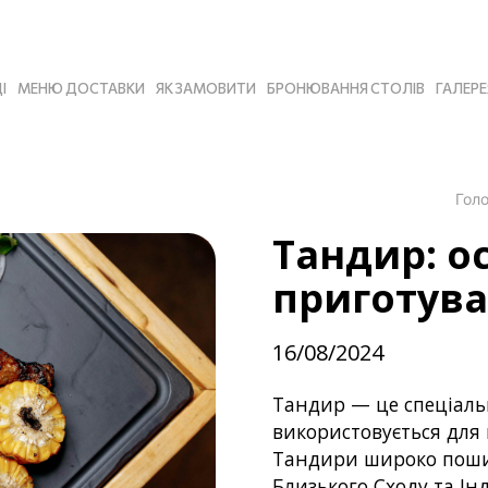
І
МЕНЮ ДОСТАВКИ
ЯК ЗАМОВИТИ
БРОНЮВАННЯ СТОЛІВ
ГАЛЕРЕ
Гол
Тандир: о
приготув
16/08/2024
Тандир — це спеціальн
використовується для п
Тандири широко пошире
Близького Сходу та Інді