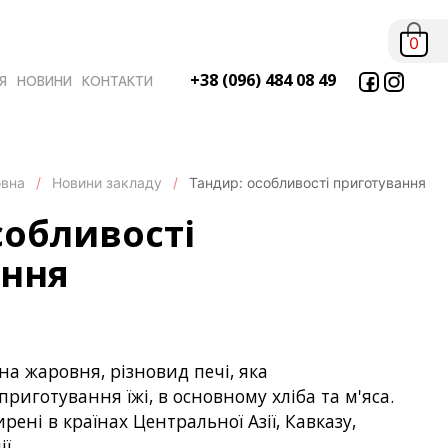
0
+38 (096) 484 08 49
Я
НОВИНИ
КОНТАКТИ
овна
Новини закладу
Тандир: особливості приготування
собливості
ання
а жаровня, різновид печі, яка
риготування їжі, в основному хліба та м'яса.
ні в країнах Центральної Азії, Кавказу,
ї.