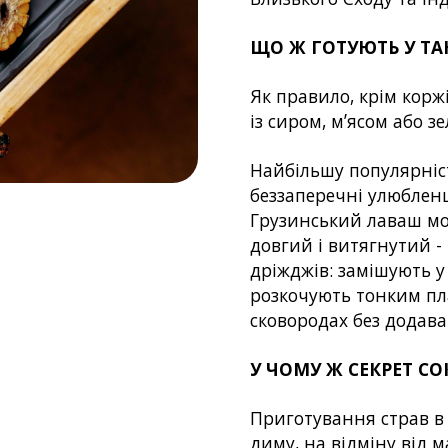
ЩО Ж ГОТУЮТЬ У ТА
Як правило, крім корж
із сиром, мʼясом або з
Найбільшу популярніс
беззаперечні улюбленц
Грузинський лаваш мож
довгий і витягнутий - 
дріжджів: замішують у
розкочують тонким пл
сковородах без додава
У ЧОМУ Ж СЕКРЕТ С
Приготування страв в 
диму, на відміну від м