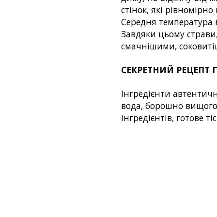
стінок, які рівномірно
Середня температура в
Завдяки цьому страви,
смачнішими, соковит
СЕКРЕТНИЙ РЕЦЕПТ 
Інгредієнти автентичн
вода, борошно вищого ґ
інгредієнтів, готове ті