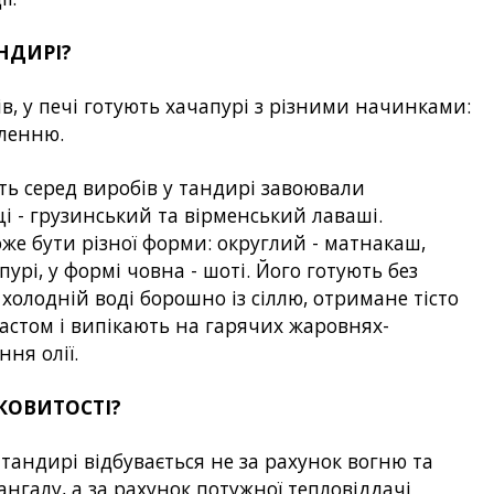
НДИРІ?
ів, у печі готують хачапурі з різними начинками:
еленню.
ть серед виробів у тандирі завоювали
і - грузинський та вірменський лаваші.
е бути різної форми: округлий - матнакаш,
пурі, у формі човна - шоті. Його готують без
 холодній воді борошно із сіллю, отримане тісто
астом і випікають на гарячих жаровнях-
ння олії.
ОКОВИТОСТІ?
тандирі відбувається не за рахунок вогню та
ангалу, а за рахунок потужної тепловіддачі