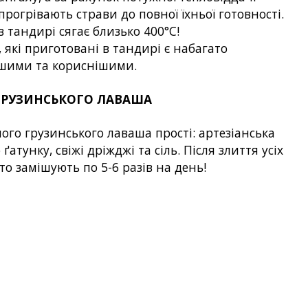
 прогрівають страви до повної їхньої готовності.
 тандирі сягає близько 400°С!
 які приготовані в тандирі є набагато
ішими та кориснішими.
ГРУЗИНСЬКОГО ЛАВАША
ого грузинського лаваша прості: артезіанська
атунку, свіжі дріжджі та сіль. Після злиття усіх
сто замішують по 5-6 разів на день!