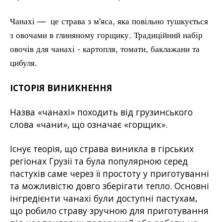
Чанахі — це страва з м'яса, яка повільно тушкується
з овочами в глиняному горщику. Традиційний набір
овочів для чанахі - картопля, томати, баклажани та
цибуля.
ІСТОРІЯ ВИНИКНЕННЯ
Назва «чанахі» походить від грузинського
слова «чани», що означає «горщик».
Існує теорія, що страва виникла в гірських
регіонах Грузії та була популярною серед
пастухів саме через її простоту у приготуванні
та можливістю довго зберігати тепло. Основні
інгредієнти чанахі були доступні пастухам,
що робило страву зручною для приготування