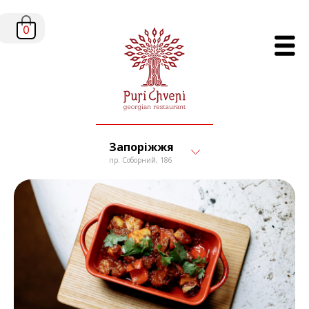
0
Запоріжжя
пр. Соборний, 186