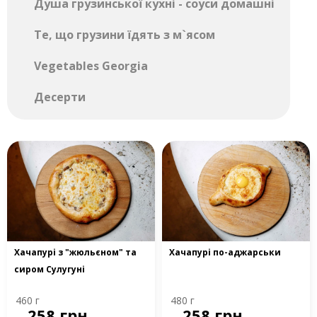
Душа грузинської кухні - соуси домашні
Те, що грузини їдять з м`ясом
Vegetables Georgia
Десерти
Хачапурі з "жюльєном" та
Хачапурі по-аджарськи
сиром Сулугуні
460 г
480 г
258 грн
258 грн