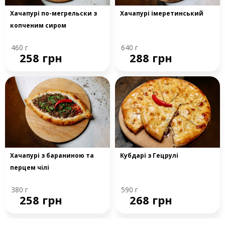
Хачапурі по-мегрельски з
Хачапурі імеретинський
копченим сиром
460 г
640 г
258 грн
288 грн
Хачапурі з бараниною та
Кубдарі з Гецрулі
перцем чілі
380 г
590 г
258 грн
268 грн