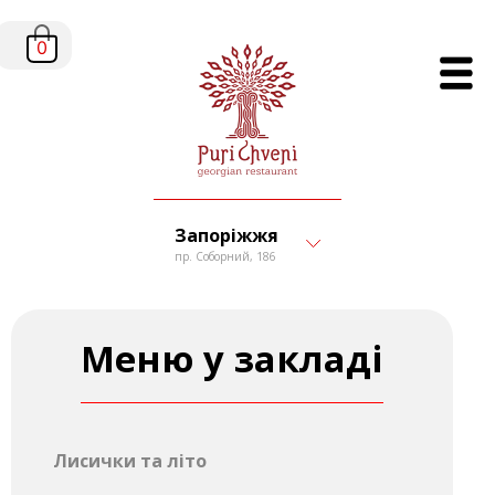
0
Запоріжжя
пр. Соборний, 186
Меню у закладі
Лисички та літо