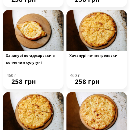
Хачапурі по-аджарськи з
Хачапурі по- мегрельски
копченим сулугуні
460 г
460 г
258 грн
258 грн