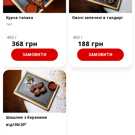
Курча тапака
Овочі запечені в тандирі
1шт
460 г
400 г
368 грн
188 грн
ЗАМОВИТИ
ЗАМОВИТИ
Шашлик з баранини
від100/20*