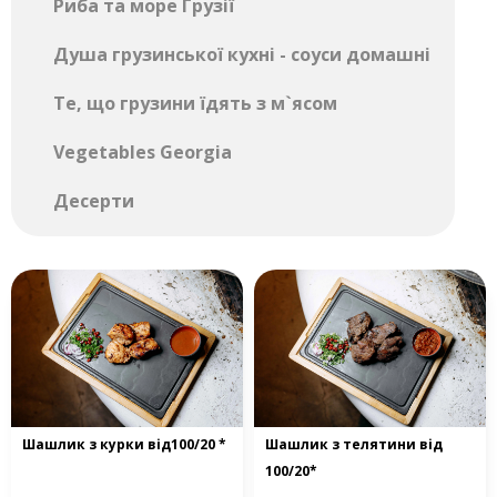
Риба та море Грузії
Душа грузинської кухні - соуси домашні
Те, що грузини їдять з м`ясом
Vegetables Georgia
Десерти
Шашлик з курки від100/20 *
Шашлик з телятини від
100/20*