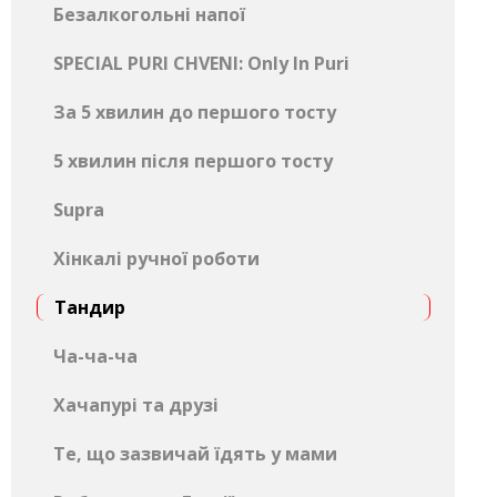
Безалкогольні напої
SPECIAL PURI CHVENI: Only In Puri
За 5 хвилин до першого тосту
5 хвилин після першого тосту
Supra
Хінкалі ручної роботи
Тандир
Ча-ча-ча
Хачапурі та друзі
Те, що зазвичай їдять у мами